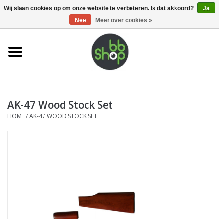
0 Artikelen - €0,00
Wij slaan cookies op om onze website te verbeteren. Is dat akkoord?
Ja
Nee
Meer over cookies »
Home
BB'S
AK-47 Wood Stock Set
Supplies
HOME
/
AK-47 WOOD STOCK SET
Airsoft guns
Magazines
UPGRADE PARTS
Electronics