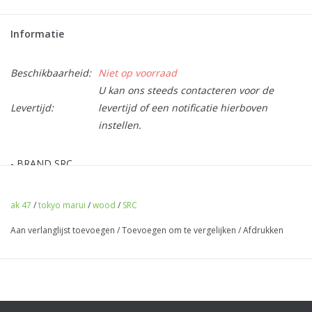
Informatie
Beschikbaarheid:
Niet op voorraad
U kan ons steeds contacteren voor de
Levertijd:
levertijd of een notificatie hierboven
instellen.
- BRAND SRC
- REAL WOOD KIT
- FOR AK 47 WITH FULL STOCK.
ak 47
/
tokyo marui
/
wood
/
SRC
- INCLUDED STOCK CAP AND SET SCREWS.
Aan verlanglijst toevoegen
/
Toevoegen om te vergelijken
/
Afdrukken
- COMPATIBLE MARUI AND CLONES
- MAKES YOUR RIFLE EVEN MORE REALISTIC.