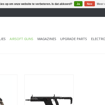
kies op om onze website te verbeteren. Is dat akkoord?
Ja
Nee
Meer 
IES
AIRSOFT GUNS
MAGAZINES
UPGRADE PARTS
ELECTRO
G2 V1 Dark
Krytac Kriss Vector G2 V1 Limited
Edition
NKELWAGEN
TOEVOEGEN AAN WINKELWAGEN