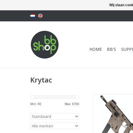
Wij slaan coo
HOME
BB'S
SUPPL
Krytac
Krytac Kriss Vector 
Earth
Min: €
0
Max: €
700
TOEVOEGEN AAN WI