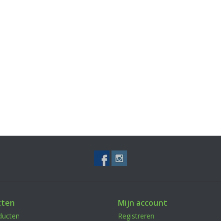
cten
Mijn account
ducten
Registreren