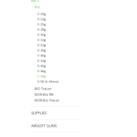
BB'S
BIO
0.20g
0.23g
0.25g
0.28g
0.30g
0.32g
0.33g
0.36g
0.40g
0.43g
0.45g
0.46g
0.48g
0.58 (6.44mm)
BIO Tracer
NON-Bio BB
NON-Bio Tracer
SUPPLIES
AIRSOFT GUNS