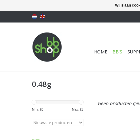
Wij slaan coo
HOME
BB'S
SUPPL
0.48g
Geen producten gev
Min: €
0
Max: €
5