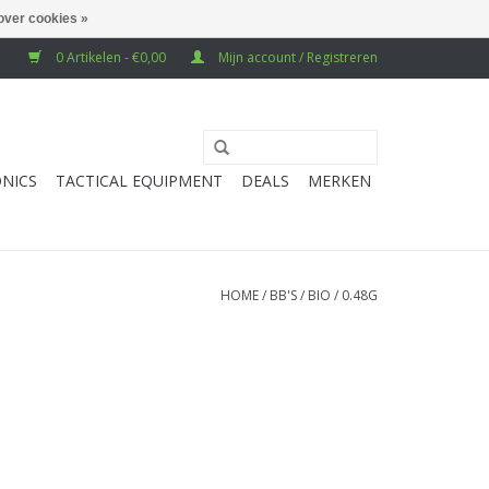
over cookies »
0 Artikelen - €0,00
Mijn account / Registreren
NICS
TACTICAL EQUIPMENT
DEALS
MERKEN
HOME
/
BB'S
/
BIO
/
0.48G