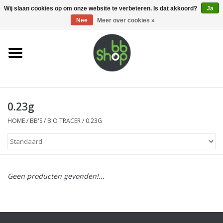
0 Artikelen - €0,00
Wij slaan cookies op om onze website te verbeteren. Is dat akkoord?
Ja
Nee
Meer over cookies »
Home
BB'S
0.23g
Supplies
HOME
/
BB'S
/
BIO TRACER
/
0.23G
Airsoft guns
Magazines
Geen producten gevonden!...
UPGRADE PARTS
Electronics