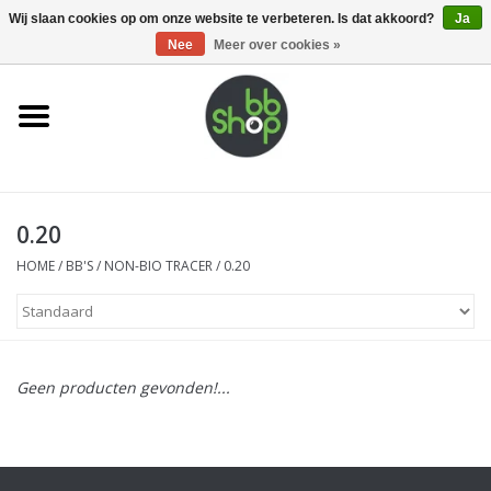
0 Artikelen - €0,00
Wij slaan cookies op om onze website te verbeteren. Is dat akkoord?
Ja
Nee
Meer over cookies »
Home
BB'S
0.20
Supplies
HOME
/
BB'S
/
NON-BIO TRACER
/
0.20
Airsoft guns
Magazines
Geen producten gevonden!...
UPGRADE PARTS
Electronics