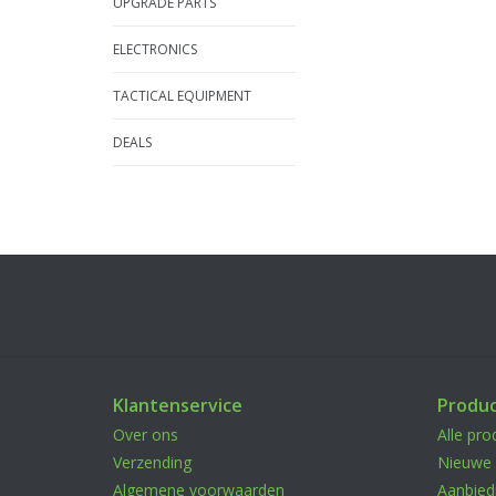
UPGRADE PARTS
ELECTRONICS
TACTICAL EQUIPMENT
DEALS
Klantenservice
Produ
Over ons
Alle pro
Verzending
Nieuwe 
Algemene voorwaarden
Aanbied