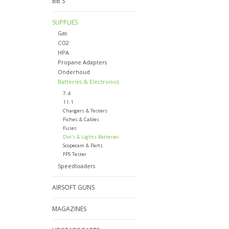
BB'S
SUPPLIES
Gas
CO2
HPA
Propane Adapters
Onderhoud
Batteries & Electronics
7.4
11.1
Chargers & Testers
Fiches & Cables
Fuses
Dot's & Lights Batteries
Scopecam & Parts
FPS Tester
Speedloaders
AIRSOFT GUNS
MAGAZINES