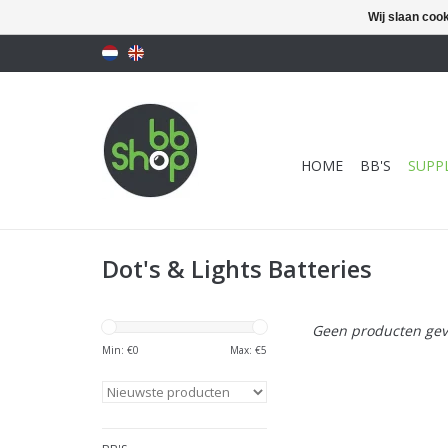
Wij slaan coo
HOME
BB'S
SUPPL
Dot's & Lights Batteries
Geen producten gev
Min: €
0
Max: €
5