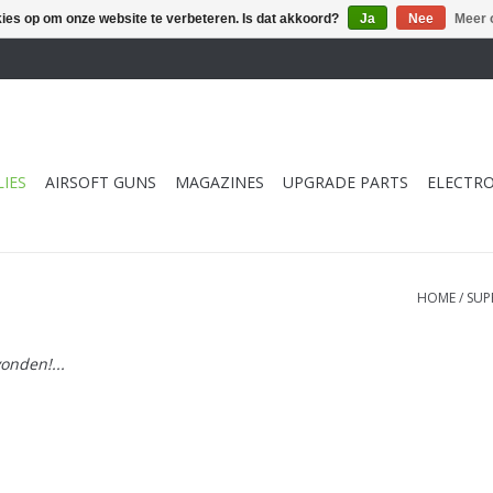
kies op om onze website te verbeteren. Is dat akkoord?
Ja
Nee
Meer 
IES
AIRSOFT GUNS
MAGAZINES
UPGRADE PARTS
ELECTRO
HOME
/
SUP
onden!...