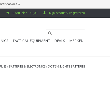
over cookies »
0 Artikelen - €0,00
Mijn account / Registreren
NICS
TACTICAL EQUIPMENT
DEALS
MERKEN
PLIES
/
BATTERIES & ELECTRONICS
/
DOT'S & LIGHTS BATTERIES