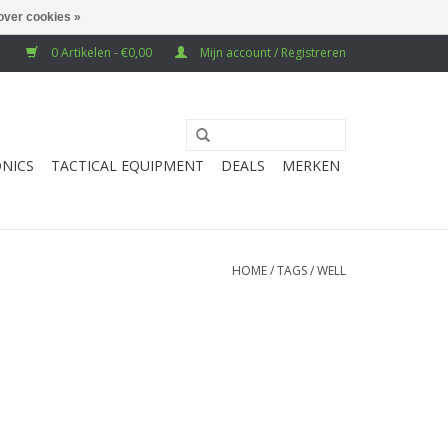
over cookies »
0 Artikelen - €0,00
Mijn account / Registreren
NICS
TACTICAL EQUIPMENT
DEALS
MERKEN
HOME
/
TAGS
/
WELL