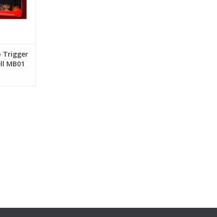
 Trigger
ell MB01