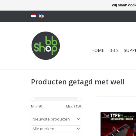
Wij slaan coo
HOME
BB'S
SUPPL
Producten getagd met well
Action Army Zero Tr
type 96 / well
Min: €
0
Max: €
150
TOEVOEGEN AAN WI