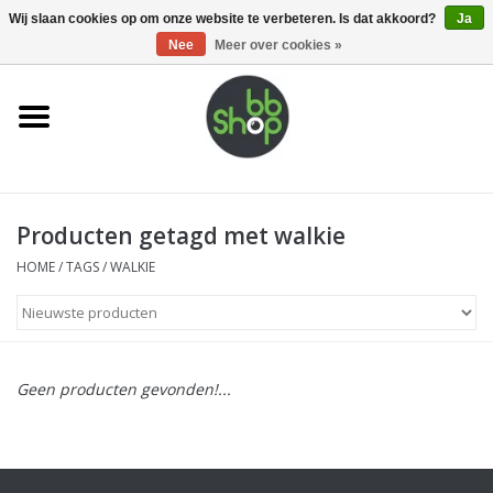
0 Artikelen - €0,00
Wij slaan cookies op om onze website te verbeteren. Is dat akkoord?
Ja
Nee
Meer over cookies »
Home
BB'S
Producten getagd met walkie
Supplies
HOME
/
TAGS
/
WALKIE
Airsoft guns
Magazines
Geen producten gevonden!...
UPGRADE PARTS
Electronics