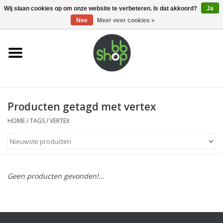
0 Artikelen - €0,00
Wij slaan cookies op om onze website te verbeteren. Is dat akkoord?
Ja
Nee
Meer over cookies »
Home
BB'S
Producten getagd met vertex
Supplies
HOME
/
TAGS
/
VERTEX
Airsoft guns
Magazines
Geen producten gevonden!...
UPGRADE PARTS
Electronics