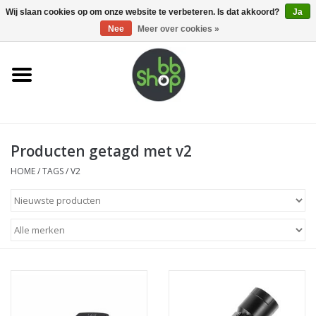
0 Artikelen - €0,00
Wij slaan cookies op om onze website te verbeteren. Is dat akkoord?
Ja
Nee
Meer over cookies »
Home
BB'S
Producten getagd met v2
Supplies
HOME
/
TAGS
/
V2
Airsoft guns
Magazines
UPGRADE PARTS
Electronics