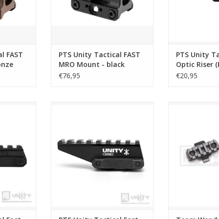
al FAST
PTS Unity Tactical FAST
PTS Unity Ta
onze
MRO Mount - black
Optic Riser 
Olive Drab
€76,95
€20,95
 Optic Riser
PTS Unity Tactical Fast Absolute
Team Wendy E
ack
Riser - Black
Quick Release 
NKELWAGEN
TOEVOEGEN AAN WINKELWAGEN
TOEVOEGEN AA