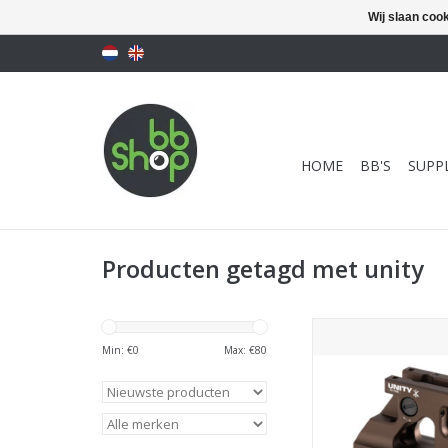
Wij slaan coo
HOME
BB'S
SUPPL
Producten getagd met unity
PTS Unity Tactical
Mount - bro
Min: €
0
Max: €
80
TOEVOEGEN AAN WI