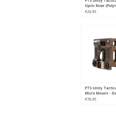
PTS Unity Tactic
Optic Riser (Poly
Black
€20,95
PTS Unity Tactical F
Mount - Dark E
TOEVOEGEN AAN WI
PTS Unity Tactic
Micro Mount - D
Earth
€76,95