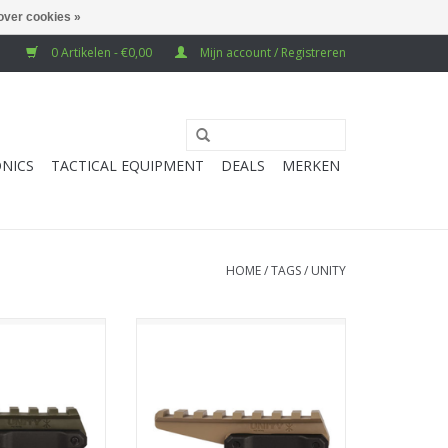
over cookies »
0 Artikelen - €0,00
Mijn account / Registreren
NICS
TACTICAL EQUIPMENT
DEALS
MERKEN
HOME
/
TAGS
/
UNITY
l Fast Optic Riser
PTS Unity Tactical Fast Optic Riser
- Olive Drab
(Polymer) - Dark Earth
N WINKELWAGEN
TOEVOEGEN AAN WINKELWAGEN