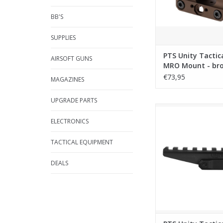
BB'S
SUPPLIES
PTS Unity Tactic
AIRSOFT GUNS
MRO Mount - br
€73,95
MAGAZINES
UPGRADE PARTS
PTS Unity Tactical Fast
(Polymer) - Bl
ELECTRONICS
TOEVOEGEN AAN WI
TACTICAL EQUIPMENT
DEALS