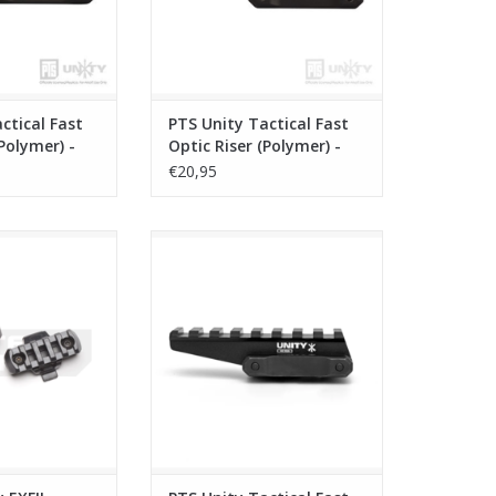
ctical Fast
PTS Unity Tactical Fast
(Polymer) -
Optic Riser (Polymer) -
Dark Earth
€20,95
XFIL Picatinny
PTS Unity Tactical Fast Optic Riser
Adapter - Black
- Black
N WINKELWAGEN
TOEVOEGEN AAN WINKELWAGEN