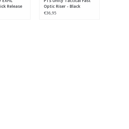
 EXFIL
PTS Unity Tactical Fast
ick Release
Optic Riser - Black
ack
€36,95