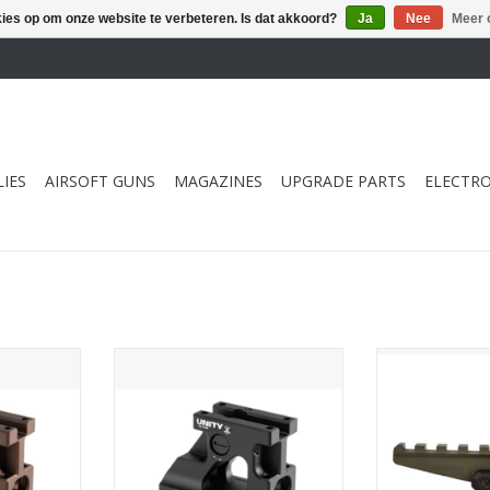
kies op om onze website te verbeteren. Is dat akkoord?
Ja
Nee
Meer 
IES
AIRSOFT GUNS
MAGAZINES
UPGRADE PARTS
ELECTRO
 FAST MRO
PTS Unity Tactical FAST MRO
PTS Unity Tactica
nze
Mount - black
(Polymer) 
NKELWAGEN
TOEVOEGEN AAN WINKELWAGEN
TOEVOEGEN AA