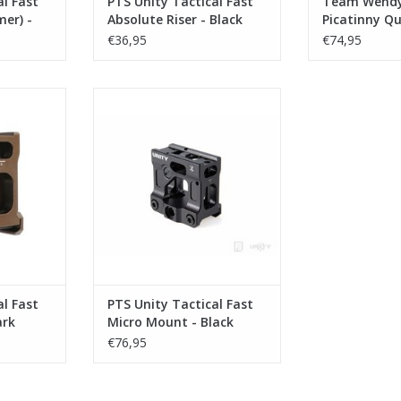
al Fast
PTS Unity Tactical Fast
Team Wendy
mer) -
Absolute Riser - Black
Picatinny Qu
Adapter - Bl
€36,95
€74,95
ast Micro
PTS Unity Tactical Fast Micro
arth
Mount - Black
NKELWAGEN
TOEVOEGEN AAN WINKELWAGEN
al Fast
PTS Unity Tactical Fast
ark
Micro Mount - Black
€76,95