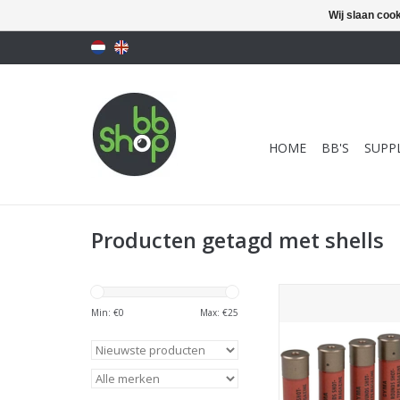
Wij slaan coo
HOME
BB'S
SUPPL
Producten getagd met shells
Cyma Shotgun Shell se
Red
Min: €
0
Max: €
25
TOEVOEGEN AAN WI