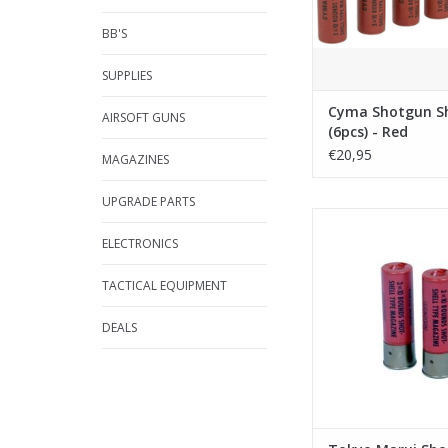
BB'S
SUPPLIES
Cyma Shotgun Sh
AIRSOFT GUNS
(6pcs) - Red
€20,95
MAGAZINES
UPGRADE PARTS
Tokyo Marui Shotgun 
(2 stuks)
ELECTRONICS
TOEVOEGEN AAN WI
TACTICAL EQUIPMENT
DEALS