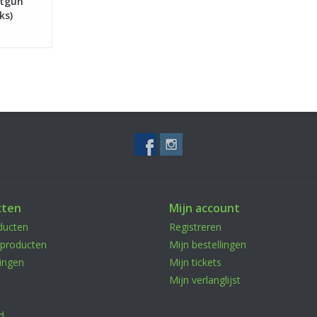
otgun
ks)
cten
Mijn account
ducten
Registreren
producten
Mijn bestellingen
ingen
Mijn tickets
Mijn verlanglijst
d