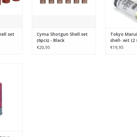
ell set
Cyma Shotgun Shell set
Tokyo Maru
(6pcs) - Black
shell- wit (2
€20,95
€19,95
shell- rood
NKELWAGEN