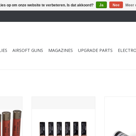
kies op om onze website te verbeteren. Is dat akkoord?
Ja
Nee
Meer 
IES
AIRSOFT GUNS
MAGAZINES
UPGRADE PARTS
ELECTRO
t (6pcs) -
Cyma Shotgun Shell set (6pcs) -
Tokyo Marui Shot
Black
st
NKELWAGEN
TOEVOEGEN AAN WINKELWAGEN
TOEVOEGEN AA