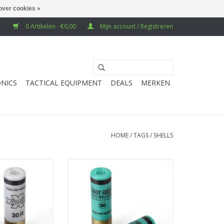
over cookies »
0 Artikelen - €0,00
Mijn account / Registreren
NICS
TACTICAL EQUIPMENT
DEALS
MERKEN
HOME
/
TAGS
/
SHELLS
gun shell- wit (2
Tokyo Marui Shotgun shell- groen
uks)
(2 stuks)
N WINKELWAGEN
TOEVOEGEN AAN WINKELWAGEN