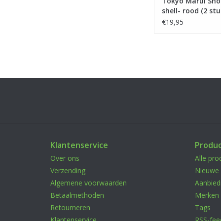
Tokyo Marui Sh
shell- rood (2 stu
€19,95
Klantenservice
Produ
Over ons
Alle pro
Verzending
Nieuwe 
Algemene voorwaarden
Aanbied
Betaalmethoden
Merken
Retourneren
Tags
Klantenservice
RSS-fee