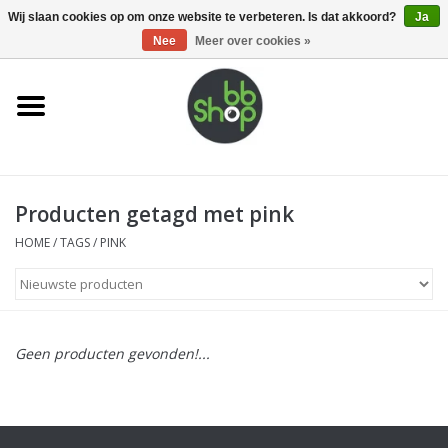
0 Artikelen - €0,00
Wij slaan cookies op om onze website te verbeteren. Is dat akkoord?
Ja
Nee
Meer over cookies »
Home
BB'S
Producten getagd met pink
Supplies
HOME
/
TAGS
/
PINK
Airsoft guns
Magazines
Geen producten gevonden!...
UPGRADE PARTS
Electronics