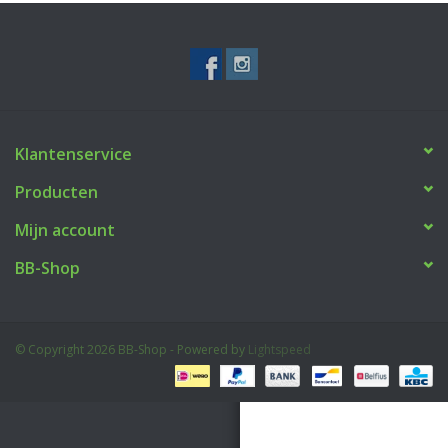
Tactical Equipment
Deals
Klantenservice
Merken
Producten
Mijn account
BB-Shop
© Copyright 2026 BB-Shop - Powered by
Lightspeed