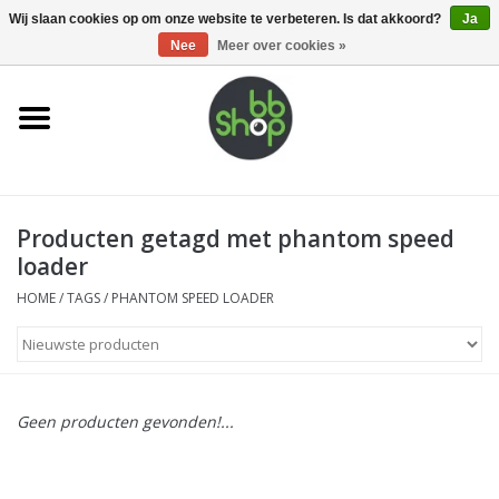
0 Artikelen - €0,00
Wij slaan cookies op om onze website te verbeteren. Is dat akkoord?
Ja
Nee
Meer over cookies »
Home
BB'S
Producten getagd met phantom speed
Supplies
loader
Airsoft guns
HOME
/
TAGS
/
PHANTOM SPEED LOADER
Magazines
UPGRADE PARTS
Geen producten gevonden!...
Electronics