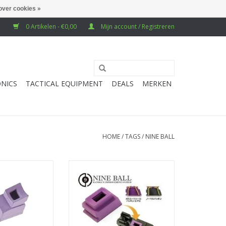
over cookies »
0 Artikelen - €0,00
Mijn account / Registreren
NICS
TACTICAL EQUIPMENT
DEALS
MERKEN
HOME
/
TAGS
/
NINE BALL
 M9A1/M92F Gas
Laylax - Nine Ball TM G-Series Gas
ng Aero (1 piece)
Route Seal Packing Aero (1 piece)
N WINKELWAGEN
TOEVOEGEN AAN WINKELWAGEN