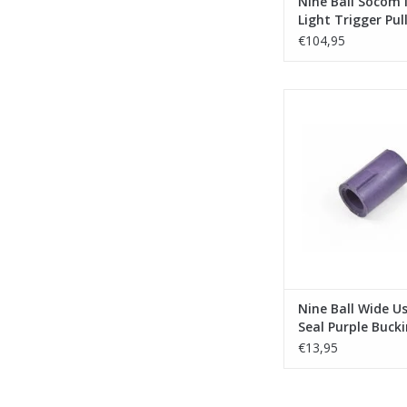
Nine Ball Socom
Light Trigger Pul
kit+High Bullet V
€104,95
Laylax - Nine Ball Wi
Seal Purple Bu
TOEVOEGEN AAN WI
Nine Ball Wide Us
Seal Purple Buck
€13,95