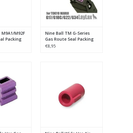
M M9A1/M92F
Nine Ball TM G-Series
al Packing
Gas Route Seal Packing
)
Aero (1 piece)
€8,95
all Wide Use Gas
Laylax - Nine Ball Wide Use Air
ng Aero (1 piece)
Seal Bucking Red - Hard
N WINKELWAGEN
TOEVOEGEN AAN WINKELWAGEN