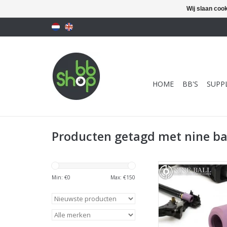
Wij slaan coo
HOME
BB'S
SUPPL
Producten getagd met nine ba
Laylax - Nine Ball 
Chamber Packing 
Min: €
0
Max: €
150
TOEVOEGEN AAN WI