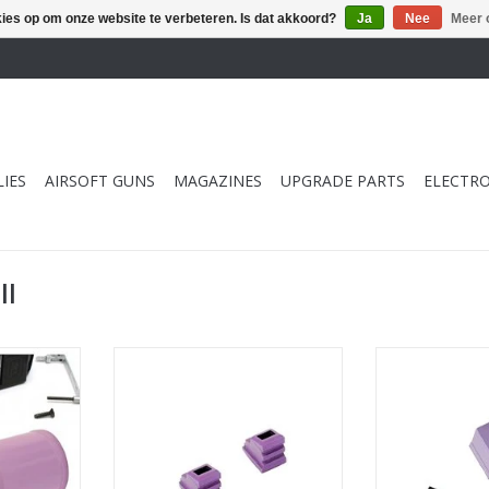
kies op om onze website te verbeteren. Is dat akkoord?
Ja
Nee
Meer 
IES
AIRSOFT GUNS
MAGAZINES
UPGRADE PARTS
ELECTRO
ll
Air Seal
Laylax - Nine Ball Wide Use Gas
Nine Ball TM
Compact
Route Seal Packing Aero (2
route Seal Packi
pieces)
NKELWAGEN
TOEVOEGEN AA
TOEVOEGEN AAN WINKELWAGEN