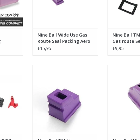
Nine Ball Wide Use Gas
Nine Ball T
g
Route Seal Packing Aero
Gas route Se
(2 pieces)
Aero (1 piece
€15,95
€9,95
Socom MK23
Laylax - Nine Ball TM Hi-
Laylax - Nine B
+High Bullet
Capa/P226 Gas Route Seal
Route Seal Packi
Packing Aero
TOEVOEGEN AA
NKELWAGEN
TOEVOEGEN AAN WINKELWAGEN