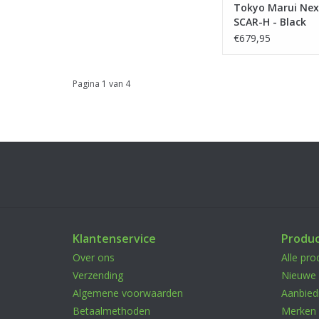
Tokyo Marui Nex
SCAR-H - Black
€679,95
Pagina 1 van 4
Klantenservice
Produ
Over ons
Alle pro
Verzending
Nieuwe 
Algemene voorwaarden
Aanbied
Betaalmethoden
Merken