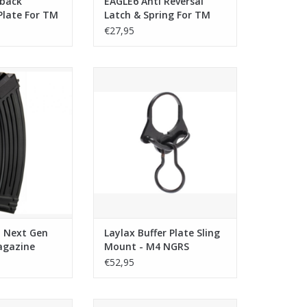
back
EAGLE6 Anti Reversal
Plate For TM
Latch & Spring For TM
S
MK46 NGRS
€27,95
xt Gen AK Storm
Laylax Buffer Plate Sling Mount -
rnds) - Black
M4 NGRS
N WINKELWAGEN
TOEVOEGEN AAN WINKELWAGEN
 Next Gen
Laylax Buffer Plate Sling
agazine
Mount - M4 NGRS
ack
€52,95
ext-Gen SCAR-L
Tokyo Marui Next-Gen SCAR-L