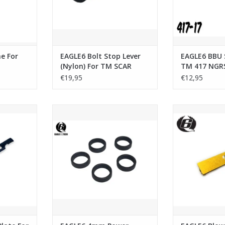
e For
EAGLE6 Bolt Stop Lever
EAGLE6 BBU 
(Nylon) For TM SCAR
TM 417 NGR
NGRS
€19,95
€12,95
te For TM
EAGLE6 4mm Power Spacers
EAGLE6 Blowb
 AEG
(QTY 5) For TM M4/416 NGRS
Plate For T
NKELWAGEN
TOEVOEGEN AAN WINKELWAGEN
TOEVOEGEN AA