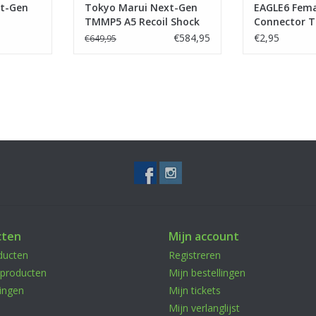
t-Gen
Tokyo Marui Next-Gen
EAGLE6 Fem
TMMP5 A5 Recoil Shock
Connector 
€584,95
€2,95
€649,95
cten
Mijn account
ducten
Registreren
producten
Mijn bestellingen
ingen
Mijn tickets
Mijn verlanglijst