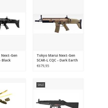
 Black
CQC - Dark Earth
N WINKELWAGEN
TOEVOEGEN AAN WINKELWAGEN
 Next-Gen
Tokyo Marui Next-Gen
 Black
SCAR-L CQC - Dark Earth
€679,95
metheus Stock
Tokyo Marui Next-Gen TMMP5 A4
SALE
 - Deans - TM M4
Recoil Shock
 Stock - Tan
TOEVOEGEN AAN WINKELWAGEN
N WINKELWAGEN