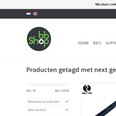
Wij slaan coo
HOME
BB'S
SUPPL
Producten getagd met next g
EAGLE6 BBU Frame F
L NGRS
Min: €
0
Max: €
2000
TOEVOEGEN AAN WI