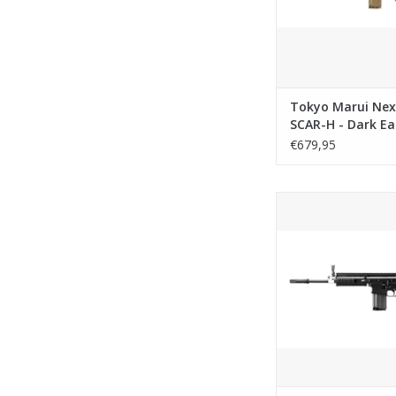
Tokyo Marui Nex
SCAR-H - Dark Ea
€679,95
Tokyo Marui Next-G
Recoil Shock - 
TOEVOEGEN AAN WI