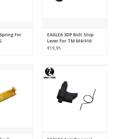
Spring For
EAGLE6 3DP Bolt Stop
S
Lever For TM M4/416
€19,95
ack Connecting
EAGLE6 Anti Reversal Latch &
M M4/416 NGRS
Spring For TM MK46 NGRS
N WINKELWAGEN
TOEVOEGEN AAN WINKELWAGEN