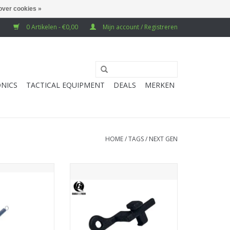
over cookies »
0 Artikelen - €0,00
Mijn account / Registreren
NICS
TACTICAL EQUIPMENT
DEALS
MERKEN
HOME
/
TAGS
/
NEXT GEN
ring For TM 417
EAGLE6 3DP Bolt Stop Lever For
GRS
TM M4/416
N WINKELWAGEN
TOEVOEGEN AAN WINKELWAGEN