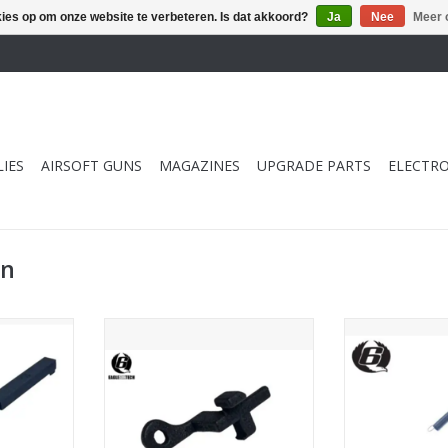
kies op om onze website te verbeteren. Is dat akkoord?
Ja
Nee
Meer 
IES
AIRSOFT GUNS
MAGAZINES
UPGRADE PARTS
ELECTRO
en
or TM SCAR
EAGLE6 Bolt Stop Lever (Nylon)
EAGLE6 BBU Sp
For TM SCAR NGRS
N
NKELWAGEN
TOEVOEGEN AAN WINKELWAGEN
TOEVOEGEN AA