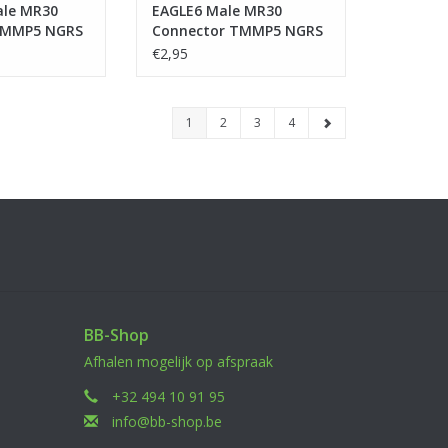
ale MR30
EAGLE6 Male MR30
TMMP5 NGRS
Connector TMMP5 NGRS
€2,95
1
2
3
4
BB-Shop
Afhalen mogelijk op afspraak
+32 494 10 91 95
info@bb-shop.be