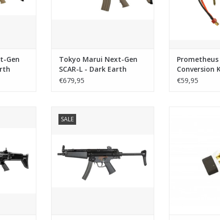
t-Gen
Tokyo Marui Next-Gen
Prometheus 
rth
SCAR-L - Dark Earth
Conversion K
TM M4 NGR
€679,95
€59,95
Stock - Tan
en SCAR-H
Tokyo Marui Next-Gen TMMP5 A5
EAGLE6 Female
SALE
Black
Recoil Shock
TMMP
NKELWAGEN
TOEVOEGEN AAN WINKELWAGEN
TOEVOEGEN AA