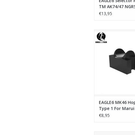
EAGLE6 Selector 
TM AK74/47 NGR
€13,95
EAGLE6 MK46 Hop N
For Marui MK46
TOEVOEGEN AAN WI
EAGLE6 MK46 Ho
Type 1 For Maru
NGRS
€8,95
Laylax - Promethe