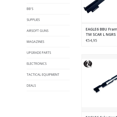
BB'S
SUPPLIES
EAGLE6 BBU Fram
AIRSOFT GUNS
TM SCAR L NGRS
€54,95
MAGAZINES
UPGRADE PARTS
EAGLE6 Selector Pla
AK74/47 NGRS
ELECTRONICS
TOEVOEGEN AAN WI
TACTICAL EQUIPMENT
DEALS