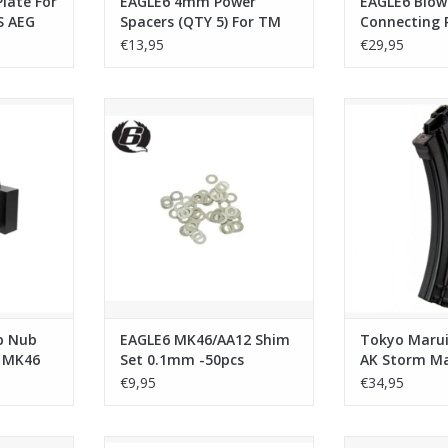
Plate For
EAGLE6 4mm Power
EAGLE6 Blow
S AEG
Spacers (QTY 5) For TM
Connecting 
M4/416 NGRS
M4/416 NGR
€13,95
€29,95
ub Type 1
EAGLE6 MK46/AA12 Shim Set
Tokyo Marui Ne
 NGRS
0.1mm -50pcs
Magazine (90
NKELWAGEN
TOEVOEGEN AAN WINKELWAGEN
TOEVOEGEN AA
p Nub
EAGLE6 MK46/AA12 Shim
Tokyo Marui
i MK46
Set 0.1mm -50pcs
AK Storm M
(90rnds) - Bl
€9,95
€34,95
us Stock
Laylax - Prometheus Next Gen M4
Tokyo Marui N