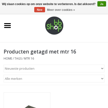
0 Artikelen - €0,00
Wij slaan cookies op om onze website te verbeteren. Is dat akkoord?
Ja
Nee
Meer over cookies »
Home
BB'S
Producten getagd met mtr 16
Supplies
HOME
/
TAGS
/
MTR 16
Airsoft guns
Magazines
UPGRADE PARTS
Electronics