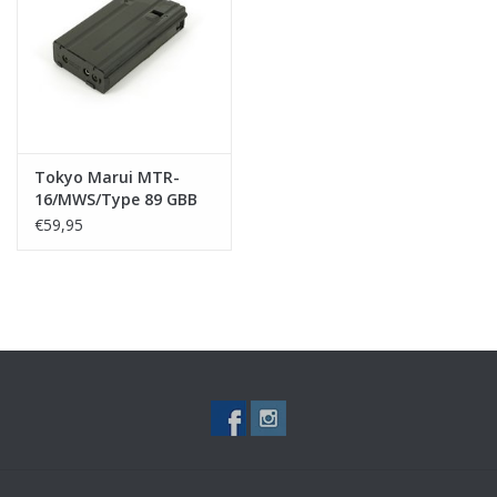
Tactical Equipment
Deals
Merken
Tokyo Marui MTR-
16/MWS/Type 89 GBB
Magazine 20 bb's
€59,95