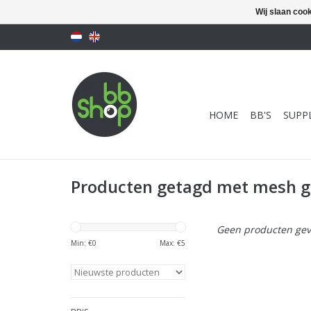
Wij slaan coo
HOME
BB'S
SUPPL
Producten getagd met mesh g
Geen producten gev
Min: €
0
Max: €
5