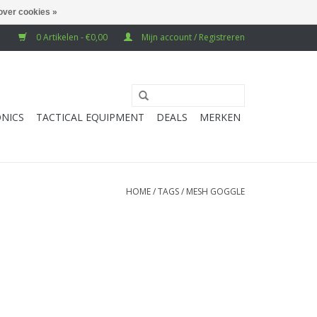
over cookies »
0 Artikelen - €0,00
Mijn account / Registreren
NICS
TACTICAL EQUIPMENT
DEALS
MERKEN
HOME
/
TAGS
/
MESH GOGGLE