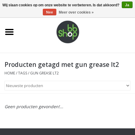
0 Artikelen - €0,00
Wij slaan cookies op om onze website te verbeteren. Is dat akkoord?
Ja
Nee
Meer over cookies »
Home
BB'S
Producten getagd met gun grease lt2
Supplies
HOME
/
TAGS
/
GUN GREASE LT2
Airsoft guns
Magazines
Geen producten gevonden!...
UPGRADE PARTS
Electronics