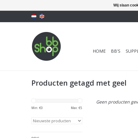
Wij slaan coo
HOME
BB'S
SUPPL
Producten getagd met geel
Geen producten gev
Min: €
0
Max: €
5