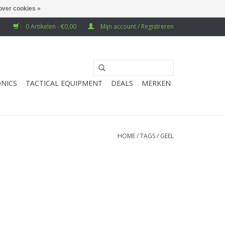
over cookies »
0 Artikelen - €0,00
Mijn account / Registreren
NICS
TACTICAL EQUIPMENT
DEALS
MERKEN
HOME
/
TAGS
/
GEEL