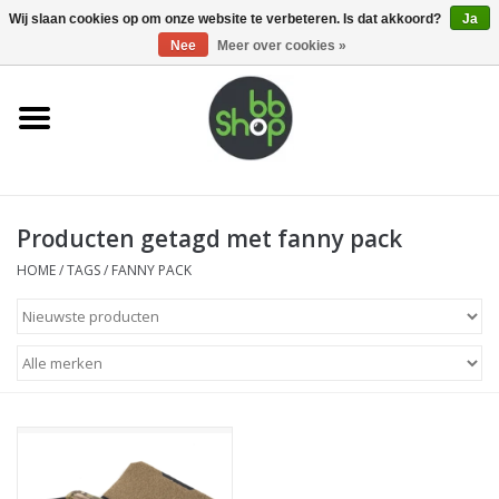
0 Artikelen - €0,00
Wij slaan cookies op om onze website te verbeteren. Is dat akkoord?
Ja
Nee
Meer over cookies »
Home
BB'S
Producten getagd met fanny pack
Supplies
HOME
/
TAGS
/
FANNY PACK
Airsoft guns
Magazines
UPGRADE PARTS
Electronics