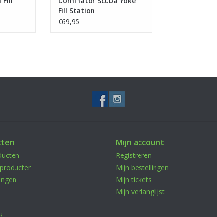
Fill
Dominator Scuba Yoke
Fill Station
€69,95
cten
Mijn account
ducten
Registreren
producten
Mijn bestellingen
ingen
Mijn tickets
Mijn verlanglijst
d