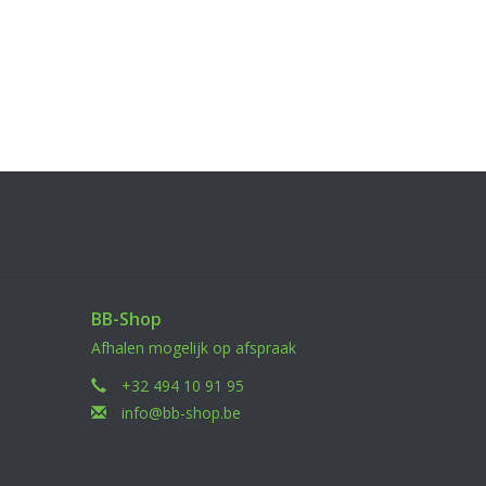
BB-Shop
Afhalen mogelijk op afspraak
+32 494 10 91 95
info@bb-shop.be