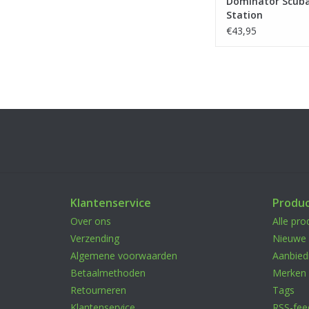
Dominator Scuba 
Station
€43,95
Klantenservice
Produ
Over ons
Alle pro
Verzending
Nieuwe 
Algemene voorwaarden
Aanbied
Betaalmethoden
Merken
Retourneren
Tags
Klantenservice
RSS-fee