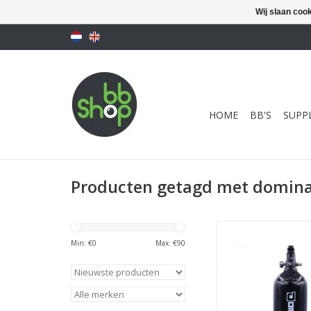
Wij slaan coo
HOME
BB'S
SUPPL
Producten getagd met domina
Dominator 48/30
Aluminium T
Min: €
0
Max: €
90
TOEVOEGEN AAN WI