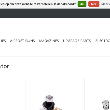
kies op om onze website te verbeteren. Is dat akkoord?
Ja
Nee
Meer 
IES
AIRSOFT GUNS
MAGAZINES
UPGRADE PARTS
ELECTRO
tor
00 HPA
Dominator Micro HPA Air
Dominator B
ank
Regulator
TOEVOEGEN AA
NKELWAGEN
TOEVOEGEN AAN WINKELWAGEN