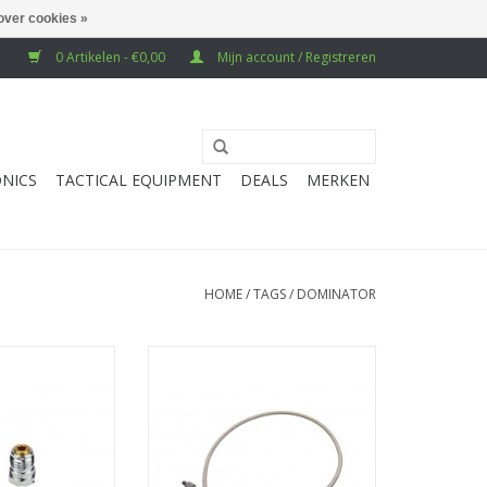
over cookies »
0 Artikelen - €0,00
Mijn account / Registreren
NICS
TACTICAL EQUIPMENT
DEALS
MERKEN
HOME
/
TAGS
/
DOMINATOR
urst Disk 3K
Dominator HPA QD Charging
Hose
N WINKELWAGEN
TOEVOEGEN AAN WINKELWAGEN