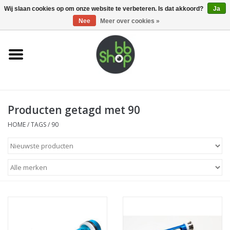
0 Artikelen - €0,00
Wij slaan cookies op om onze website te verbeteren. Is dat akkoord?
Ja
Nee
Meer over cookies »
Home
BB'S
Producten getagd met 90
Supplies
HOME
/
TAGS
/
90
Airsoft guns
Magazines
UPGRADE PARTS
Electronics