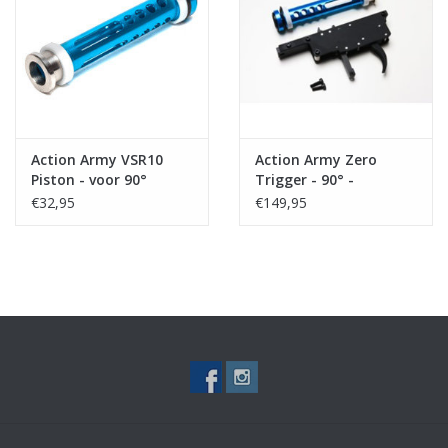
Tactical Equipment
Deals
Merken
Action Army VSR10
Action Army Zero
Piston - voor 90°
Trigger - 90° -
trigger
VSR10/BAR 10/VSR11
€32,95
€149,95