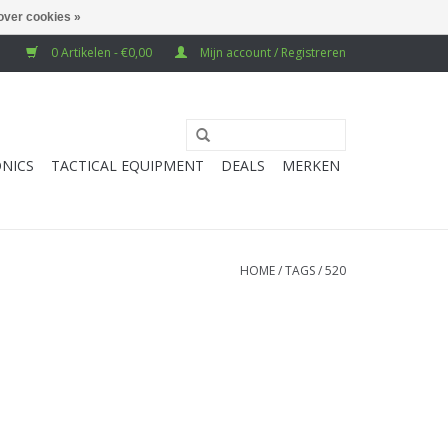
over cookies »
0 Artikelen - €0,00
Mijn account / Registreren
NICS
TACTICAL EQUIPMENT
DEALS
MERKEN
HOME
/
TAGS
/
520