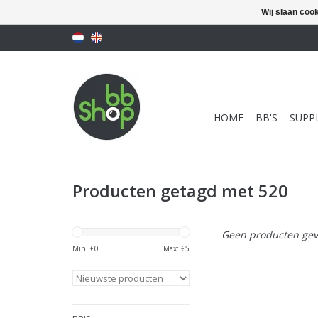
Wij slaan coo
HOME
BB'S
SUPPL
Producten getagd met 520
Geen producten gev
Min: €
0
Max: €
5