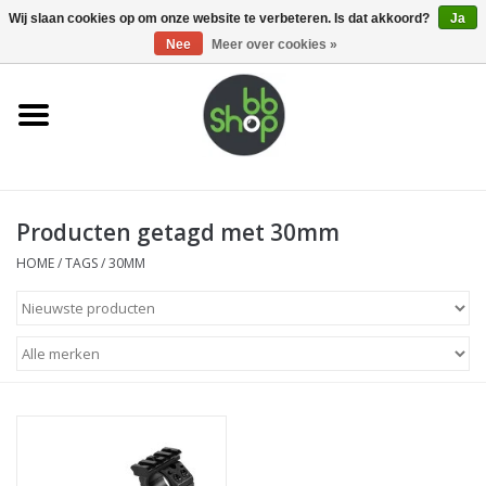
0 Artikelen - €0,00
Wij slaan cookies op om onze website te verbeteren. Is dat akkoord?
Ja
Nee
Meer over cookies »
Home
BB'S
Producten getagd met 30mm
Supplies
HOME
/
TAGS
/
30MM
Airsoft guns
Magazines
UPGRADE PARTS
Electronics