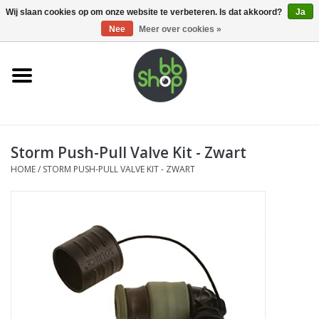
0 Artikelen - €0,00
Wij slaan cookies op om onze website te verbeteren. Is dat akkoord?
Ja
Nee
Meer over cookies »
Home
BB'S
Storm Push-Pull Valve Kit - Zwart
Supplies
HOME
/
STORM PUSH-PULL VALVE KIT - ZWART
Airsoft guns
Magazines
UPGRADE PARTS
Electronics