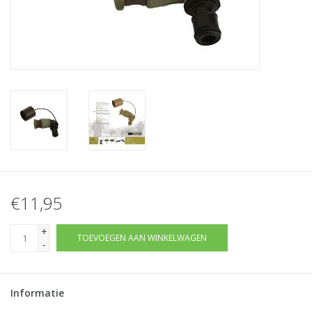
Tactical Equipment
Deals
Merken
€11,95
+
TOEVOEGEN AAN WINKELWAGEN
-
Informatie