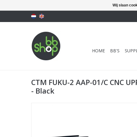
Wij slaan coo
HOME
BB'S
SUPPL
CTM FUKU-2 AAP-01/C CNC UP
- Black