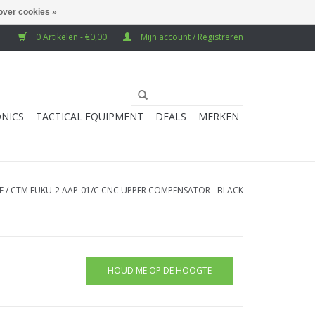
over cookies »
0 Artikelen - €0,00
Mijn account / Registreren
NICS
TACTICAL EQUIPMENT
DEALS
MERKEN
E
/
CTM FUKU-2 AAP-01/C CNC UPPER COMPENSATOR - BLACK
HOUD ME OP DE HOOGTE