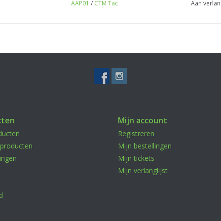
AAP01
/
CTM Tac
Aan verlan
cten
Mijn account
ducten
Registreren
producten
Mijn bestellingen
ingen
Mijn tickets
Mijn verlanglijst
d