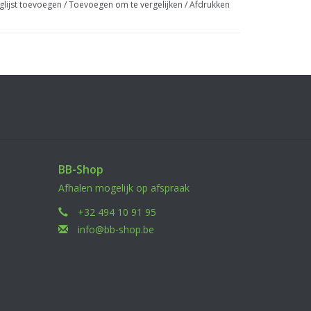
glijst toevoegen
/
Toevoegen om te vergelijken
/
Afdrukken
BB-Shop
Afhalen mogelijk op afspraak
+32 494 10 91 95
info@bb-shop.be