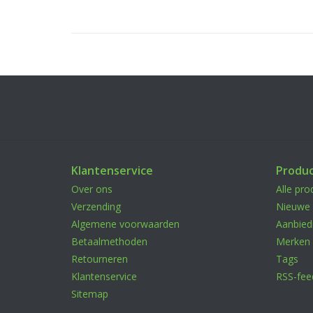
Klantenservice
Produ
Over ons
Alle pro
Verzending
Nieuwe 
Algemene voorwaarden
Aanbied
Betaalmethoden
Merken
Retourneren
Tags
Klantenservice
RSS-fee
Sitemap