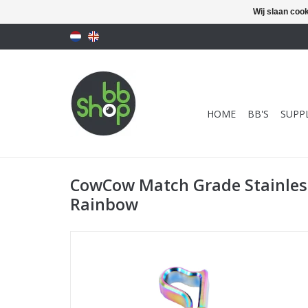
Wij slaan coo
HOME
BB'S
SUPPL
CowCow Match Grade Stainles
Rainbow