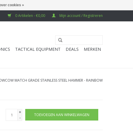
over cookies »
0 Artikelen - €0,00
Mijn account / Registreren
NICS
TACTICAL EQUIPMENT
DEALS
MERKEN
OWCOW MATCH GRADE STAINLESS STEEL HAMMER - RAINBOW
+
TOEVOEGEN AAN WINKELWAGEN
-