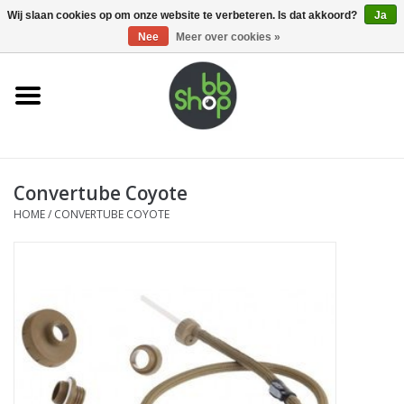
0 Artikelen - €0,00
Wij slaan cookies op om onze website te verbeteren. Is dat akkoord?
Ja
Nee
Meer over cookies »
Home
BB'S
Convertube Coyote
Supplies
HOME
/
CONVERTUBE COYOTE
Airsoft guns
Magazines
UPGRADE PARTS
Electronics