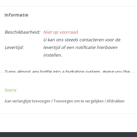
Informatie
Beschikbaarheid:
Niet op voorraad
U kan ons steeds contacteren voor de
Levertijd:
levertijd of een notificatie hierboven
instellen.
Turns almost any bottle into a hydration system, giving you the
ability to drink on the move without taking the bottle out of the
pack.
Source
The kit contains
Aan verlanglijst toevoegen
/
Toevoegen om te vergelijken
/
Afdrukken
Four adaptors (details below)
A QMT SOURCE Hydration Tube
SOURCE QMT Storm™ Push-Pull Hydration Valve with a Dirt
Shield™
Four included Convertube™ adapters