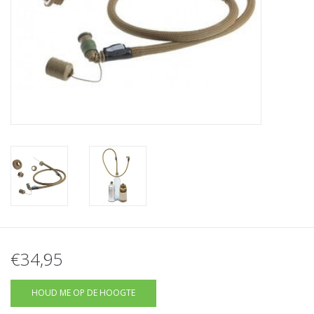
Tactical Equipment
Deals
Merken
€34,95
HOUD ME OP DE HOOGTE