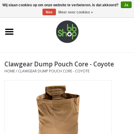
0 Artikelen - €0,00
Wij slaan cookies op om onze website te verbeteren. Is dat akkoord?
Ja
Nee
Meer over cookies »
Home
BB'S
Clawgear Dump Pouch Core - Coyote
Supplies
HOME
/
CLAWGEAR DUMP POUCH CORE - COYOTE
Airsoft guns
Magazines
UPGRADE PARTS
Electronics