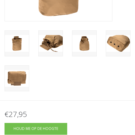
Tactical Equipment
Deals
Merken
€27,95
HOUD ME OP DE HOOGTE