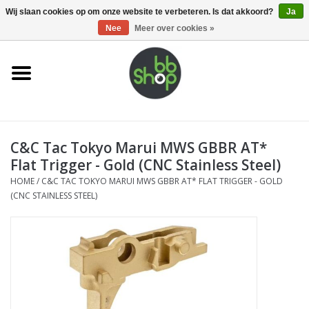
0 Artikelen - €0,00
Wij slaan cookies op om onze website te verbeteren. Is dat akkoord?
Ja
Nee
Meer over cookies »
Home
BB'S
C&C Tac Tokyo Marui MWS GBBR AT*
Supplies
Flat Trigger - Gold (CNC Stainless Steel)
HOME
/
C&C TAC TOKYO MARUI MWS GBBR AT* FLAT TRIGGER - GOLD
Airsoft guns
(CNC STAINLESS STEEL)
Magazines
UPGRADE PARTS
Electronics