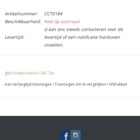
Artikelnummer:
CCT0184
Beschikbaarheid:
Niet op voorraad
U kan ons steeds contacteren voor de
Levertijd:
levertijd of een notificatie hierboven
instellen.
CNC Stainless Steel Construction
Flat Faced Trigger
gbb
/
tokyo marui
/
C&C Tac
Designed for the Tokyo Marui MWS M4 / AR-15 Series Gas
Airsoft Rifles
Aan verlanglijst toevoegen
/
Toevoegen om te vergelijken
/
Afdrukken