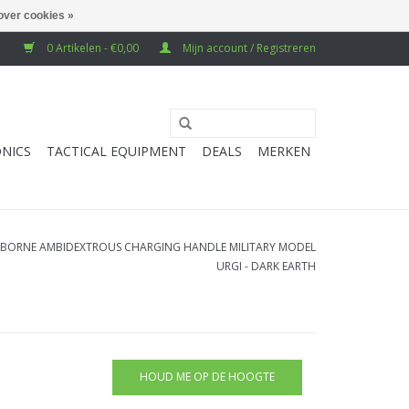
over cookies »
0 Artikelen - €0,00
Mijn account / Registreren
NICS
TACTICAL EQUIPMENT
DEALS
MERKEN
RBORNE AMBIDEXTROUS CHARGING HANDLE MILITARY MODEL
URGI - DARK EARTH
HOUD ME OP DE HOOGTE