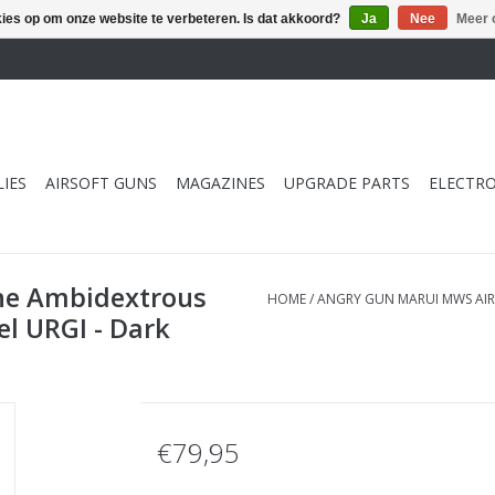
kies op om onze website te verbeteren. Is dat akkoord?
Ja
Nee
Meer 
IES
AIRSOFT GUNS
MAGAZINES
UPGRADE PARTS
ELECTRO
ne Ambidextrous
HOME
/
ANGRY GUN MARUI MWS AI
l URGI - Dark
€79,95