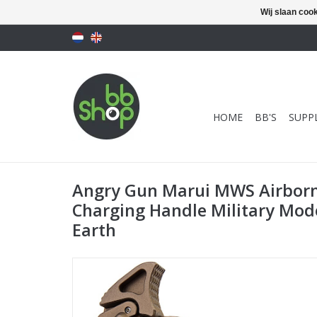
Wij slaan coo
HOME
BB'S
SUPPL
Angry Gun Marui MWS Airbor
Charging Handle Military Mode
Earth