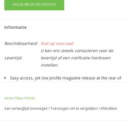
HOUD ME OP DE HOOGTE
Informatie
Beschikbaarheid:
Niet op voorraad
U kan ons steeds contacteren voor de
Levertijd:
levertijd of een notificatie hierboven
instellen.
Easy access, yet low profile magazine release at the rear of
the adapter.
CNC Aluminium magazine baseplate
with a choice of
airtac
/
hpa
/
Airtac
colours adding flair to your build!
BB latch to prevent dropped BBs on reload (0 BBs are
Aan verlanglijst toevoegen
/
Toevoegen om te vergelijken
/
Afdrukken
dropped when an empty shell is ejected).
High internal volume for good FPS/PSI.
Works best with CYMA Shotgun shells.