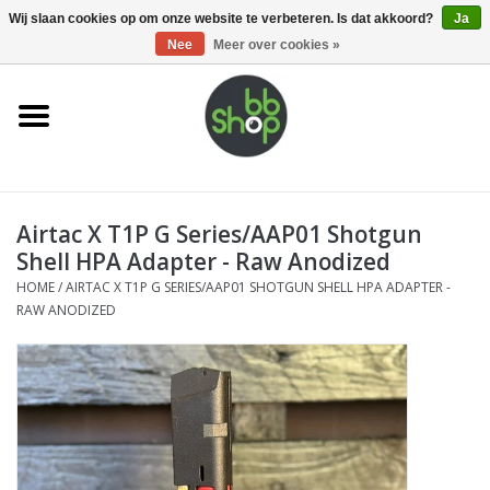
0 Artikelen - €0,00
Wij slaan cookies op om onze website te verbeteren. Is dat akkoord?
Ja
Nee
Meer over cookies »
Home
BB'S
Airtac X T1P G Series/AAP01 Shotgun
Supplies
Shell HPA Adapter - Raw Anodized
HOME
/
AIRTAC X T1P G SERIES/AAP01 SHOTGUN SHELL HPA ADAPTER -
Airsoft guns
RAW ANODIZED
Magazines
UPGRADE PARTS
Electronics