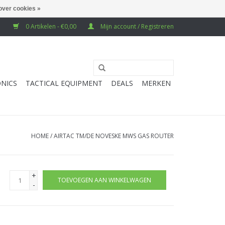
over cookies »
0 Artikelen - €0,00
Mijn account / Registreren
NICS
TACTICAL EQUIPMENT
DEALS
MERKEN
HOME
/
AIRTAC TM/DE NOVESKE MWS GAS ROUTER
+
TOEVOEGEN AAN WINKELWAGEN
-