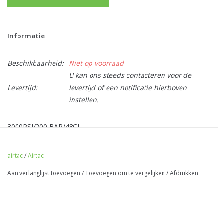
Informatie
Beschikbaarheid:
Niet op voorraad
U kan ons steeds contacteren voor de
Levertijd:
levertijd of een notificatie hierboven
instellen.
3000PSI/200 BAR/48CI
FILLING THE CYLINDER:
Improper filling of this cylinder could
result in death, personal injury or property damage. This cylinder
airtac
/
Airtac
should only be filled by properly trained personnel. Do not
Aan verlanglijst toevoegen
/
Toevoegen om te vergelijken
/
Afdrukken
exceed the cylinders marked capacity.
USING THE CYLINDER:
This cylinder is intended for
Airsoft/Paintball use only. Keep cylinder out of reach of children.