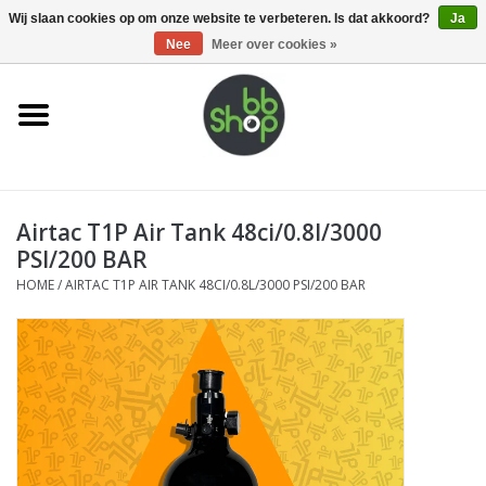
0 Artikelen - €0,00
Wij slaan cookies op om onze website te verbeteren. Is dat akkoord?
Ja
Nee
Meer over cookies »
Home
BB'S
Airtac T1P Air Tank 48ci/0.8l/3000
Supplies
PSI/200 BAR
HOME
/
AIRTAC T1P AIR TANK 48CI/0.8L/3000 PSI/200 BAR
Airsoft guns
Magazines
UPGRADE PARTS
Electronics