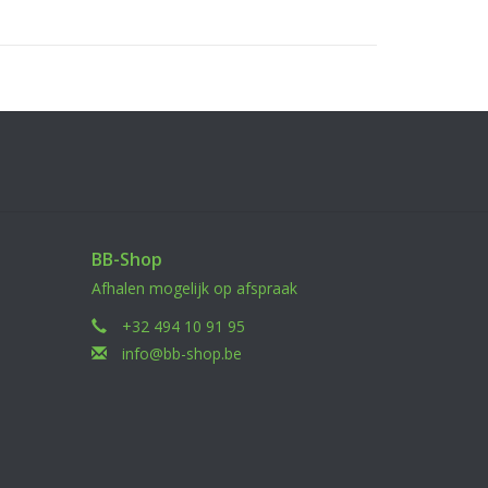
ODIN’s internals, especially the GBBR adapters.
 more force than a standard AEG M4 magazine to
l ODIN Sidewinder as the tension will likely need
BB-Shop
Afhalen mogelijk op afspraak
+32 494 10 91 95
info@bb-shop.be