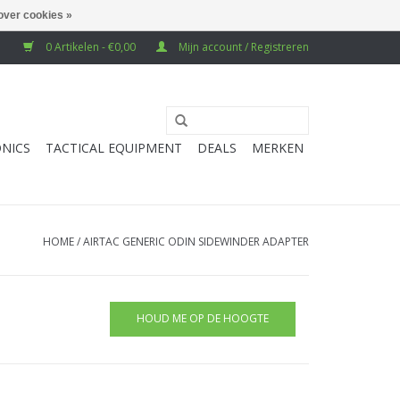
over cookies »
0 Artikelen - €0,00
Mijn account / Registreren
NICS
TACTICAL EQUIPMENT
DEALS
MERKEN
HOME
/
AIRTAC GENERIC ODIN SIDEWINDER ADAPTER
HOUD ME OP DE HOOGTE