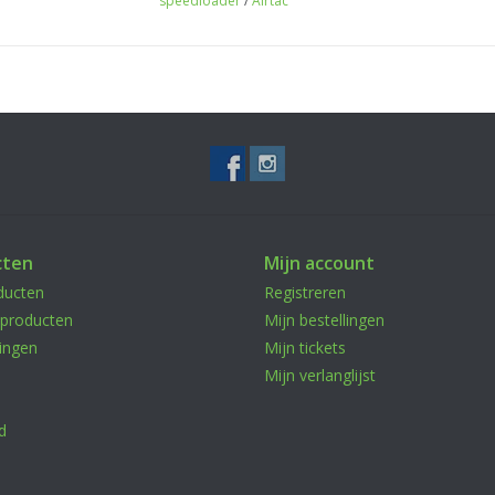
speedloader
/
Airtac
Most of these adapters will add strain to your 
This is due to the feed lips & spring needing
load. For this reason, we recommend the officia
tightening to ensure proper functionality.
cten
Mijn account
ducten
Registreren
producten
Mijn bestellingen
ingen
Mijn tickets
Mijn verlanglijst
d