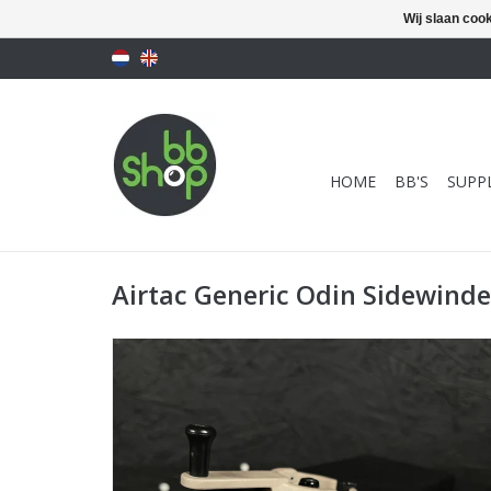
Wij slaan coo
HOME
BB'S
SUPPL
Airtac Generic Odin Sidewind