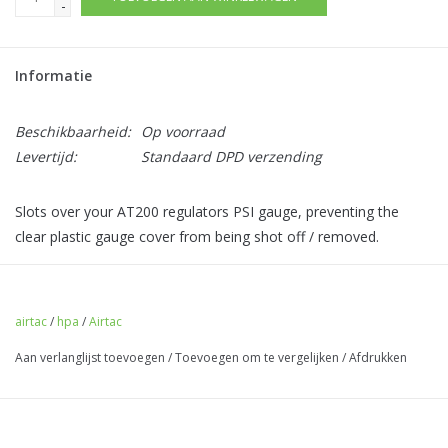
-
Informatie
Beschikbaarheid:
Op voorraad
Levertijd:
Standaard DPD verzending
Slots over your AT200 regulators PSI gauge, preventing the
clear plastic gauge cover from being shot off / removed.
This product is a tight fit.
Comes with a spare gauge cover.
airtac
/
hpa
/
Airtac
Aan verlanglijst toevoegen
/
Toevoegen om te vergelijken
/
Afdrukken