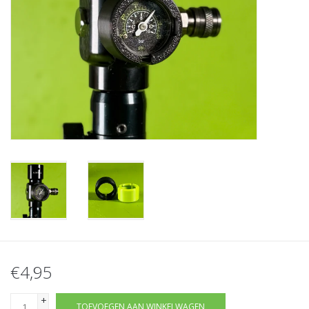
Tactical Equipment
Deals
Merken
€4,95
+
TOEVOEGEN AAN WINKELWAGEN