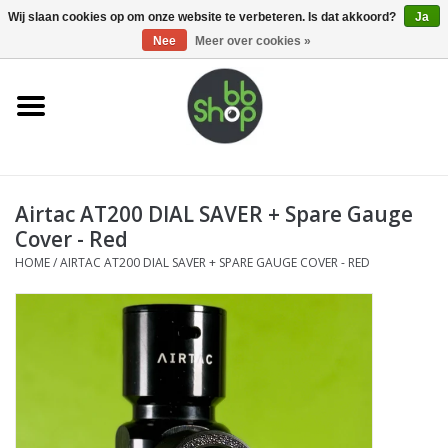
0 Artikelen - €0,00
Wij slaan cookies op om onze website te verbeteren. Is dat akkoord?
Ja
Nee
Meer over cookies »
Home
BB'S
Airtac AT200 DIAL SAVER + Spare Gauge
Supplies
Cover - Red
HOME
/
AIRTAC AT200 DIAL SAVER + SPARE GAUGE COVER - RED
Airsoft guns
Magazines
UPGRADE PARTS
Electronics