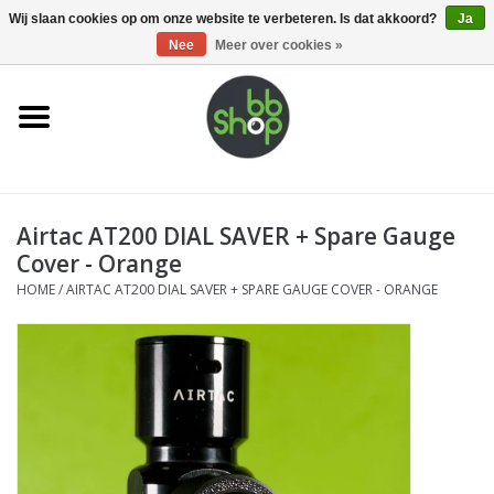
0 Artikelen - €0,00
Wij slaan cookies op om onze website te verbeteren. Is dat akkoord?
Ja
Nee
Meer over cookies »
Home
BB'S
Airtac AT200 DIAL SAVER + Spare Gauge
Supplies
Cover - Orange
HOME
/
AIRTAC AT200 DIAL SAVER + SPARE GAUGE COVER - ORANGE
Airsoft guns
Magazines
UPGRADE PARTS
Electronics