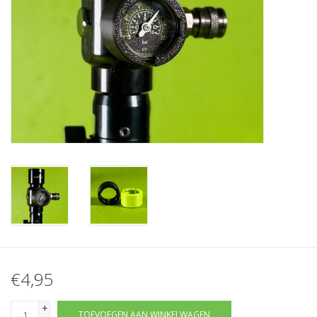
Tactical Equipment
Deals
Merken
€4,95
+
TOEVOEGEN AAN WINKELWAGEN