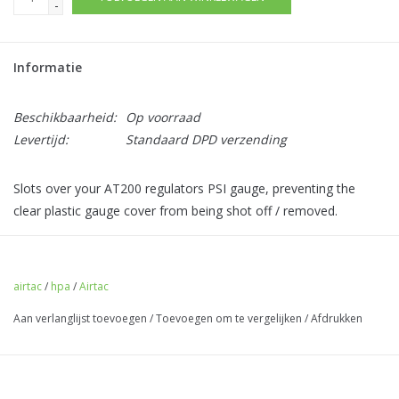
-
Informatie
Beschikbaarheid:
Op voorraad
Levertijd:
Standaard DPD verzending
Slots over your AT200 regulators PSI gauge, preventing the
clear plastic gauge cover from being shot off / removed.
This product is a tight fit.
Comes with a spare gauge cover.
airtac
/
hpa
/
Airtac
Aan verlanglijst toevoegen
/
Toevoegen om te vergelijken
/
Afdrukken