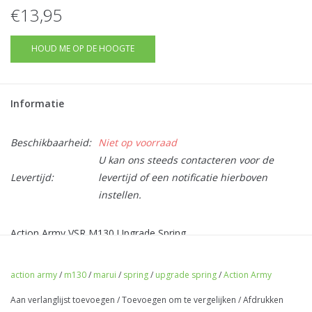
€13,95
HOUD ME OP DE HOOGTE
Informatie
Beschikbaarheid:
Niet op voorraad
U kan ons steeds contacteren voor de
Levertijd:
levertijd of een notificatie hierboven
instellen.
Action Army VSR M130 Upgrade Spring
action army
/
m130
/
marui
/
spring
/
upgrade spring
/
Action Army
Aan verlanglijst toevoegen
/
Toevoegen om te vergelijken
/
Afdrukken