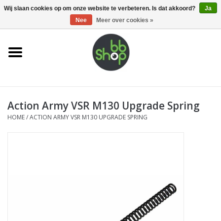
0 Artikelen - €0,00
Wij slaan cookies op om onze website te verbeteren. Is dat akkoord?
Ja
Nee
Meer over cookies »
Home
BB'S
Action Army VSR M130 Upgrade Spring
Supplies
HOME
/
ACTION ARMY VSR M130 UPGRADE SPRING
Airsoft guns
Magazines
UPGRADE PARTS
Electronics