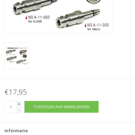
Tactical Equipment
Deals
Merken
€17,95
+
TOEVOEGEN AAN WINKELWAGEN
-
Informatie