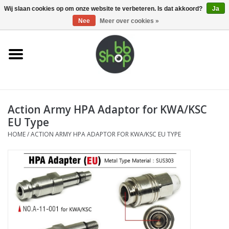
0 Artikelen - €0,00
Wij slaan cookies op om onze website te verbeteren. Is dat akkoord?
Ja
Nee
Meer over cookies »
Home
BB'S
Action Army HPA Adaptor for KWA/KSC
Supplies
EU Type
HOME
/
ACTION ARMY HPA ADAPTOR FOR KWA/KSC EU TYPE
Airsoft guns
Magazines
UPGRADE PARTS
Electronics