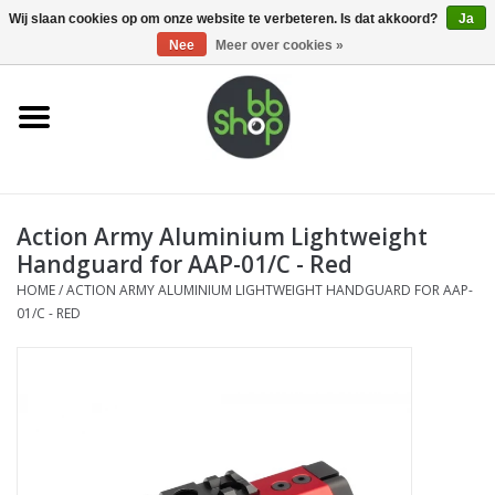
0 Artikelen - €0,00
Wij slaan cookies op om onze website te verbeteren. Is dat akkoord?
Ja
Nee
Meer over cookies »
Home
BB'S
Action Army Aluminium Lightweight
Supplies
Handguard for AAP-01/C - Red
HOME
/
ACTION ARMY ALUMINIUM LIGHTWEIGHT HANDGUARD FOR AAP-
Airsoft guns
01/C - RED
Magazines
UPGRADE PARTS
Electronics