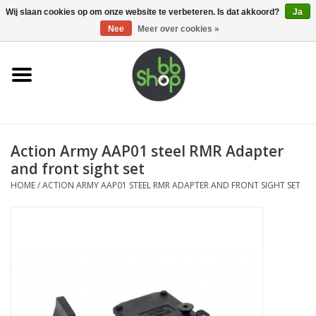
0 Artikelen - €0,00
Wij slaan cookies op om onze website te verbeteren. Is dat akkoord?
Ja
Nee
Meer over cookies »
Home
BB'S
Action Army AAP01 steel RMR Adapter
Supplies
and front sight set
HOME
/
ACTION ARMY AAP01 STEEL RMR ADAPTER AND FRONT SIGHT SET
Airsoft guns
Magazines
UPGRADE PARTS
Electronics