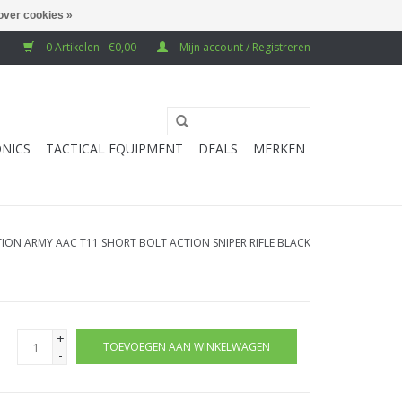
over cookies »
0 Artikelen - €0,00
Mijn account / Registreren
NICS
TACTICAL EQUIPMENT
DEALS
MERKEN
ION ARMY AAC T11 SHORT BOLT ACTION SNIPER RIFLE BLACK
+
TOEVOEGEN AAN WINKELWAGEN
-