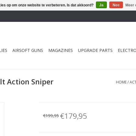
kies op om onze website te verbeteren. Is dat akkoord?
Ja
Nee
Meer 
IES
AIRSOFT GUNS
MAGAZINES
UPGRADE PARTS
ELECTRO
t Action Sniper
HOME
/
ACT
€179,95
€199,95