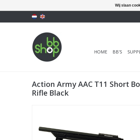
Wij slaan coo
HOME
BB'S
SUPPL
Action Army AAC T11 Short Bol
Rifle Black