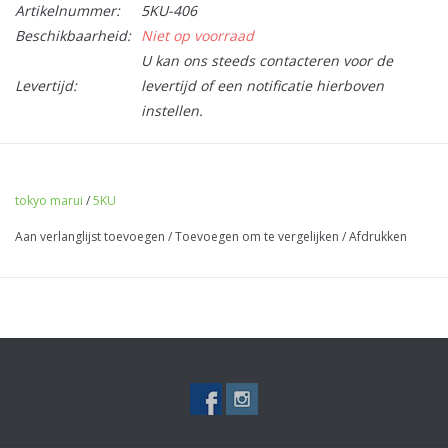
Artikelnummer:
5KU-406
Beschikbaarheid:
Niet op voorraad
U kan ons steeds contacteren voor de
Levertijd:
levertijd of een notificatie hierboven
instellen.
CNC-machined anodized aluminum
1913 Picatinny interface for modular stock options
tokyo marui
/
5KU
Fits Tokyo Marui TMMP5 NGRS
Aan verlanglijst toevoegen
/
Toevoegen om te vergelijken
/
Afdrukken