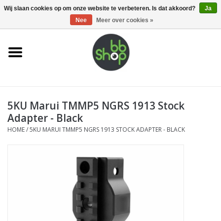
0 Artikelen - €0,00
Wij slaan cookies op om onze website te verbeteren. Is dat akkoord?
Ja
Nee
Meer over cookies »
Home
BB'S
5KU Marui TMMP5 NGRS 1913 Stock
Supplies
Adapter - Black
HOME
/
5KU MARUI TMMP5 NGRS 1913 STOCK ADAPTER - BLACK
Airsoft guns
Magazines
UPGRADE PARTS
Electronics